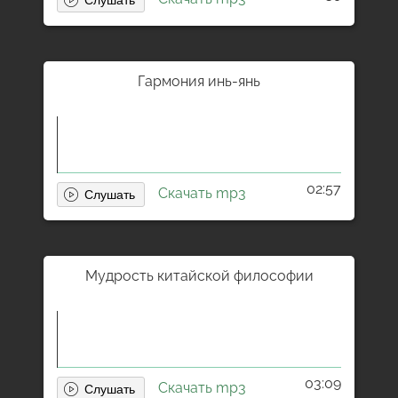
Гармония инь-янь
02:57
Скачать mp3
Мудрость китайской философии
03:09
Скачать mp3