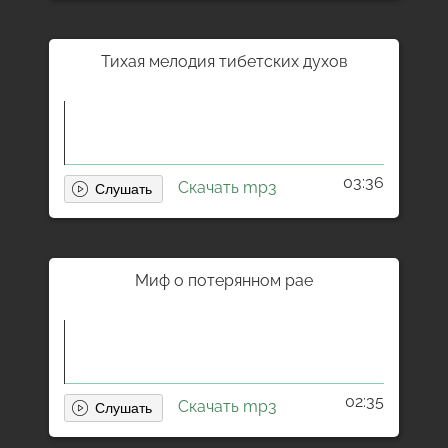
Тихая мелодия тибетских духов
03:36
Скачать mp3
Миф о потерянном рае
02:35
Скачать mp3