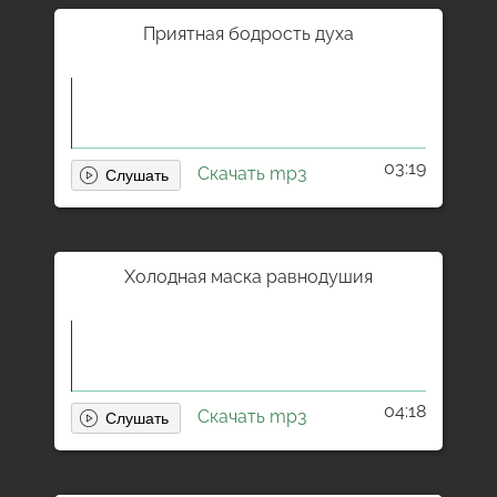
Приятная бодрость духа
03:19
Скачать mp3
Холодная маска равнодушия
04:18
Скачать mp3