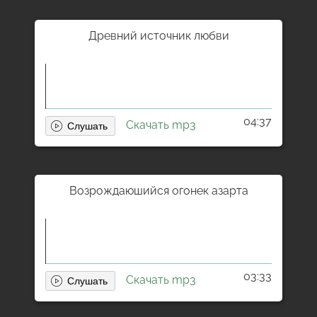
Древний источник любви
04:37
Скачать mp3
Возрождаюшийся огонек азарта
03:33
Скачать mp3