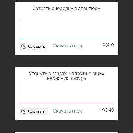
Затеять очередную авантюру
03:10
Скачать mp3
Утонуть в глазах, напоминающих
небесную лазурь
03:49
Скачать mp3