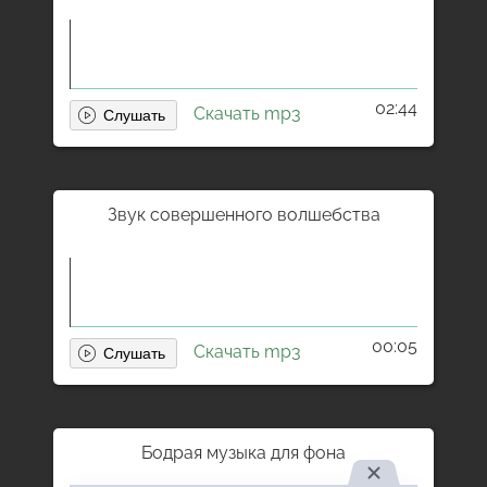
02:44
Скачать mp3
Звук совершенного волшебства
00:05
Скачать mp3
Бодрая музыка для фона