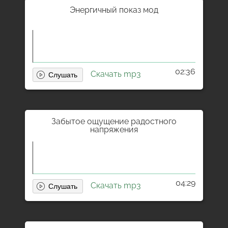
Энергичный показ мод
02:36
Скачать mp3
Забытое ощущение радостного
напряжения
04:29
Скачать mp3