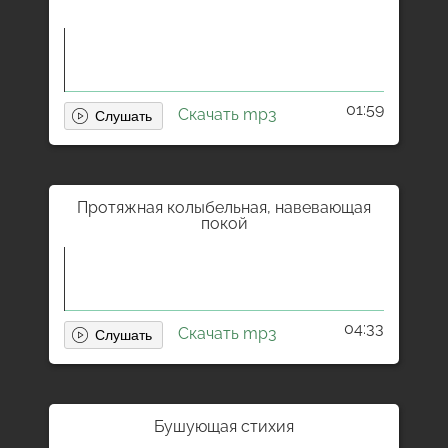
01:59
Скачать mp3
Протяжная колыбельная, навевающая
покой
04:33
Скачать mp3
Бушующая стихия