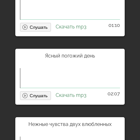
01:10
Скачать mp3
Ясный погожий день
02:07
Скачать mp3
Нежные чувства двух влюбленных