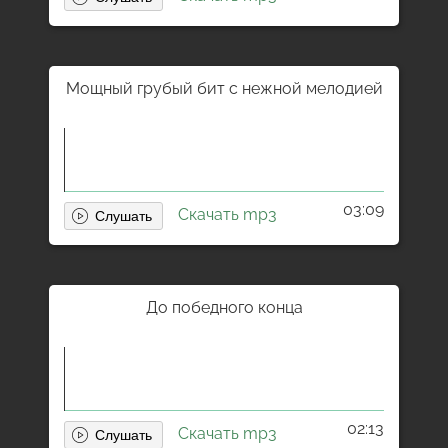
Мощный грубый бит с нежной мелодией
03:09
Скачать mp3
До победного конца
02:13
Скачать mp3