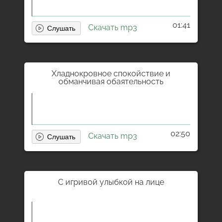
01:41
Скачать mp3
Хладнокровное спокойствие и
обманчивая обаятельность
02:50
Скачать mp3
С игривой улыбкой на лице