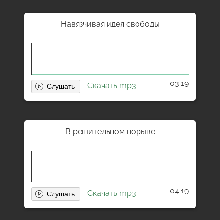
Навязчивая идея свободы
03:19
Скачать mp3
В решительном порыве
04:19
Скачать mp3