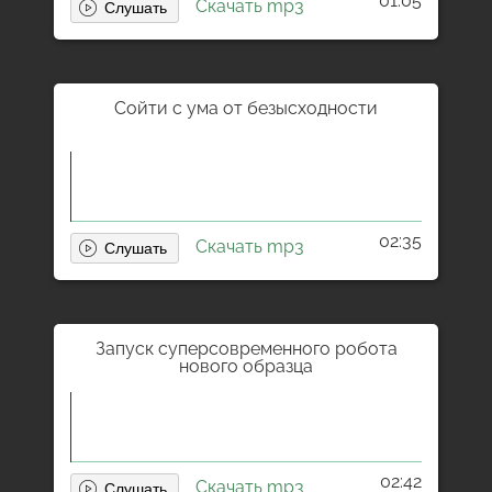
01:05
Скачать mp3
Сойти с ума от безысходности
02:35
Скачать mp3
Запуск суперсовременного робота
нового образца
02:42
Скачать mp3