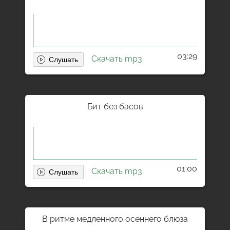
03:29
Скачать mp3
Бит без басов
01:00
Скачать mp3
В ритме медленного осеннего блюза