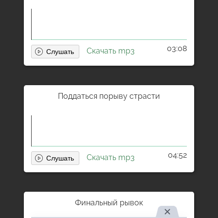
03:08
Скачать mp3
Поддаться порыву страсти
04:52
Скачать mp3
Финальный рывок