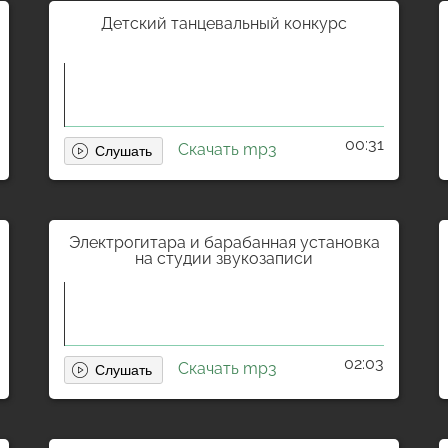
Детский танцевальный конкурс
00:31
Скачать mp3
Электрогитара и барабанная установка
на студии звукозаписи
02:03
Скачать mp3