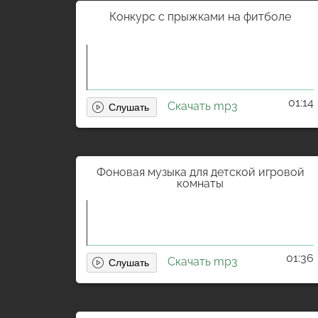
Конкурс с прыжками на фитболе
01:14
Скачать mp3
Фоновая музыка для детской игровой
комнаты
01:36
Скачать mp3