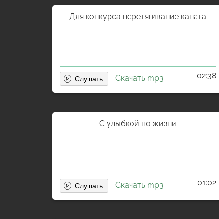
Для конкурса перетягивание каната
02:38
Скачать mp3
С улыбкой по жизни
01:02
Скачать mp3