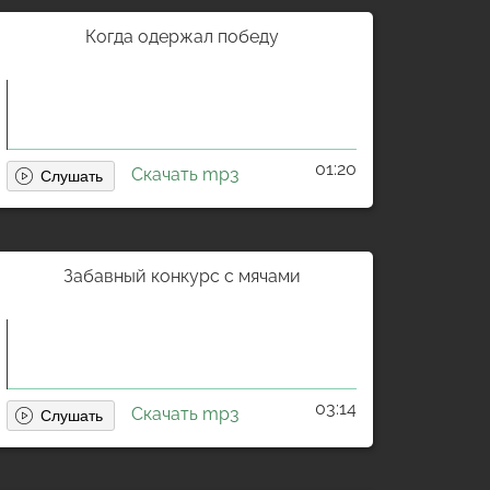
Когда одержал победу
01:20
Скачать mp3
Забавный конкурс с мячами
03:14
Скачать mp3