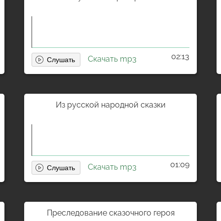
02:13
Скачать mp3
Из русской народной сказки
01:09
Скачать mp3
Преследование сказочного героя