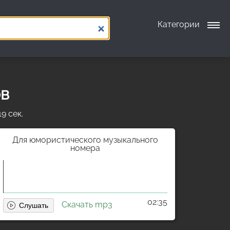
Категории
ов
9 сек.
Для юмористического музыкального
номера
02:35
Скачать mp3