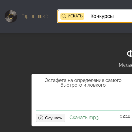
Top
fon music
ИСКАТЬ
Ф
Музык
Эстафета на определение самого
быстрого и ловкого
02:12
Скачать mp3