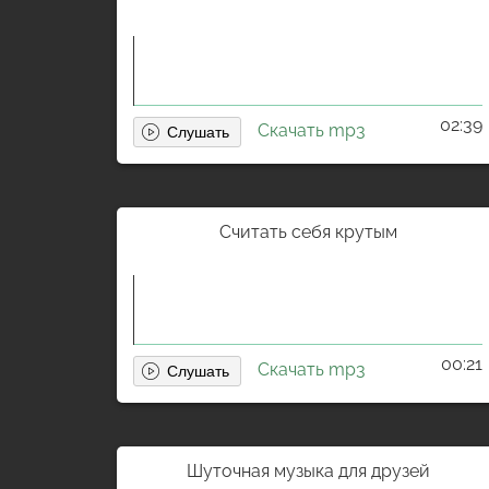
02:39
Скачать mp3
Считать себя крутым
00:21
Скачать mp3
Шуточная музыка для друзей