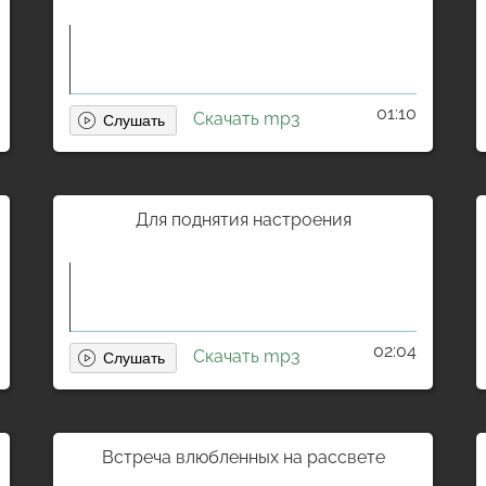
01:10
Скачать mp3
Для поднятия настроения
02:04
Скачать mp3
Встреча влюбленных на рассвете