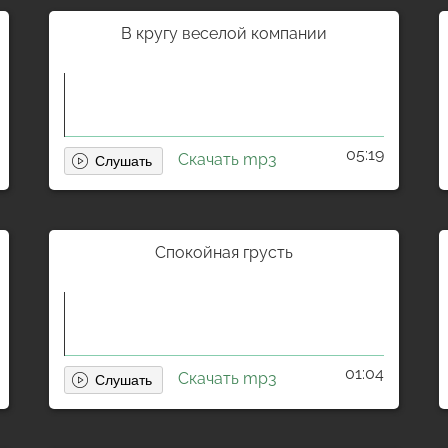
В кругу веселой компании
05:19
Скачать mp3
Спокойная грусть
01:04
Скачать mp3