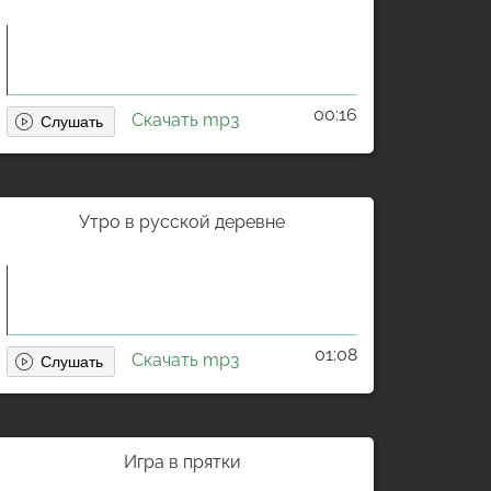
00:16
Скачать mp3
Утро в русской деревне
01:08
Скачать mp3
Игра в прятки