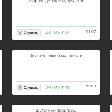
Озорное детское дурачество
02:07
Скачать mp3
Звуки ушедшей молодости
02:00
Скачать mp3
Шуточный проигрыш