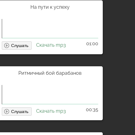
На пути к успеху
01:00
Скачать mp3
Ритмичный бой барабанов
00:35
Скачать mp3