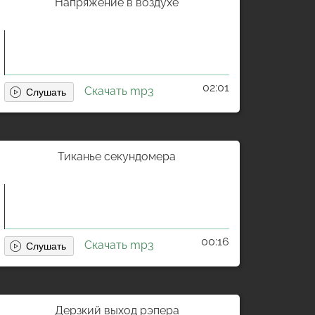
Напряжение в воздухе
02:01
Скачать mp3
Тиканье секундомера
00:16
Скачать mp3
Дерзкий выход рэпера