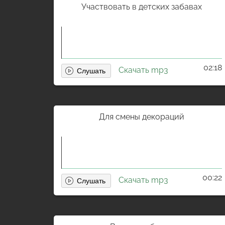
Участвовать в детских забавах
02:18
Скачать mp3
Для смены декораций
00:22
Скачать mp3