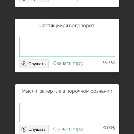
Светящийся водоворот
02:03
Скачать mp3
Мысли, запертые в порочном сознании
01:05
Скачать mp3