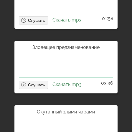
01:58
Скачать mp3
Зловещее предзнаменование
03:36
Скачать mp3
Окутанный злыми чарами