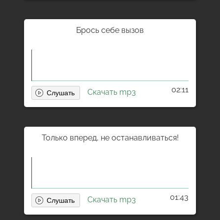
Брось себе вызов
02:11
Скачать mp3
Только вперед, не останавливаться!
01:43
Скачать mp3