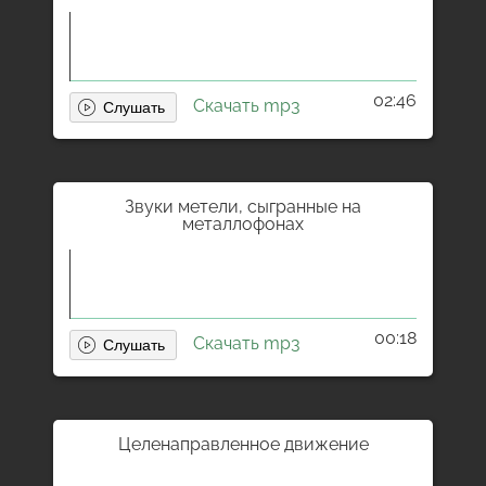
02:46
Скачать mp3
Звуки метели, сыгранные на
металлофонах
00:18
Скачать mp3
Целенаправленное движение