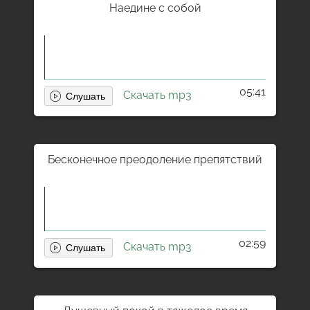
Наедине с собой
05:41
Скачать mp3
Бесконечное преодоление препятствий
02:59
Скачать mp3