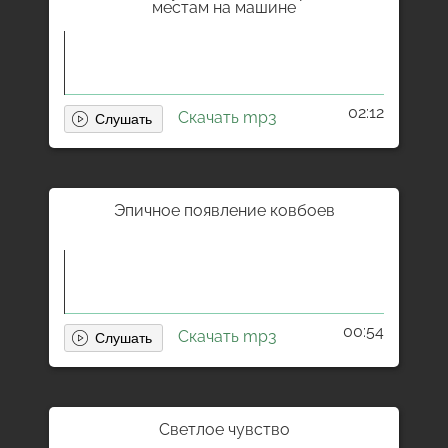
местам на машине
02:12
Скачать mp3
Эпичное появление ковбоев
00:54
Скачать mp3
Светлое чувство