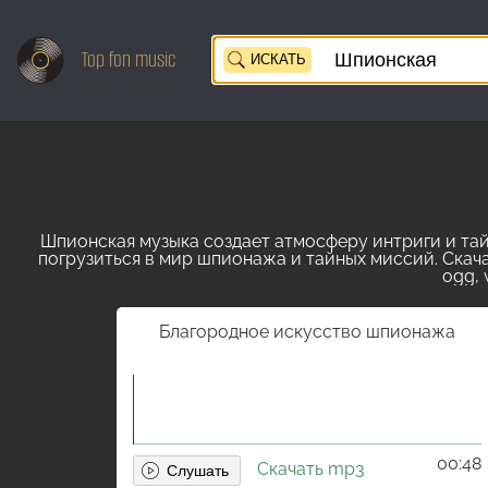
Top
fon music
ИСКАТЬ
Шпионская музыка создает атмосферу интриги и тай
погрузиться в мир шпионажа и тайных миссий. Ска
ogg, 
Благородное искусство шпионажа
00:48
Скачать mp3