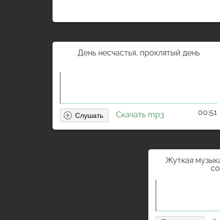
День несчастья, проклятый день
00:51
Скачать mp3
Жуткая музыка
с