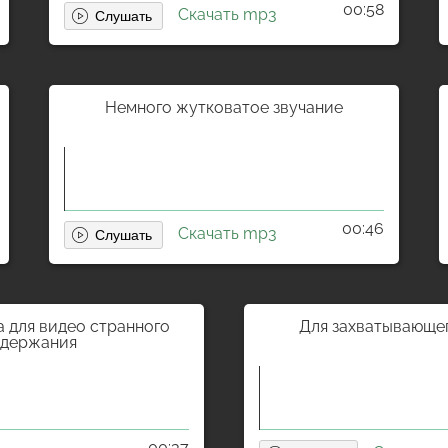
00:58
Скачать mp3
Немного жутковатое звучание
00:46
Скачать mp3
 для видео странного
Для захватывающе
одержания
00:37