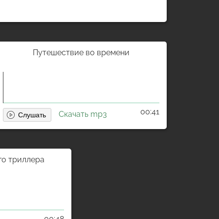
Путешествие во времени
00:41
Скачать mp3
го триллера
00:48