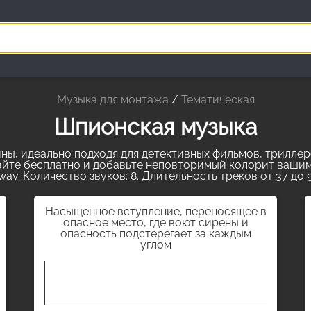
Музыка для монтажа
/
Тематическая
Шпионская музыка
ны, идеально подходя для детективных фильмов, триллеро
чайте бесплатно и добавьте неповторимый колорит вашим
wav. Количество звуков: 8. Длительность треков от 37 до 9
Насыщенное вступление, переносящее в
опасное место, где воют сирены и
опасность подстерегает за каждым
углом