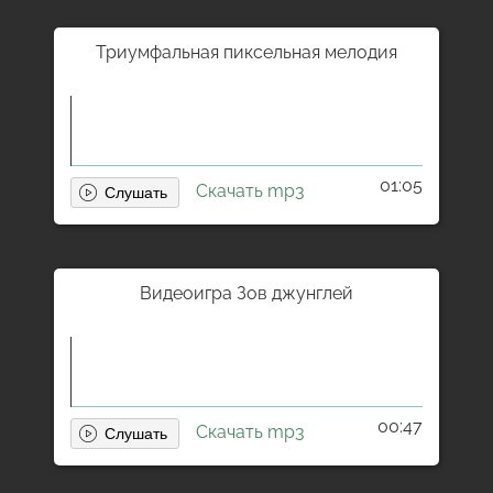
Триумфальная пиксельная мелодия
01:05
Скачать mp3
Видеоигра Зов джунглей
00:47
Скачать mp3