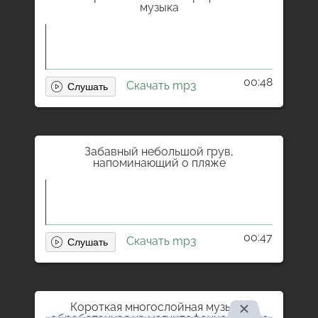
музыка
00:48
Скачать mp3
Забавный небольшой грув,
напоминающий о пляже
00:47
Скачать mp3
Короткая многослойная музыка,