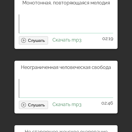
Монотонная, повторяющаяся мелодия
02:19
Скачать mp3
Неограниченная человеческая свобода
02:46
Скачать mp3
Не стареющее женское очарование