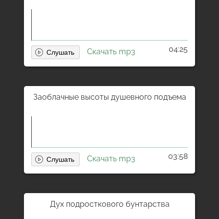
04:25
Скачать mp3
Заоблачные высоты душевного подъема
03:58
Скачать mp3
Дух подросткового бунтарства