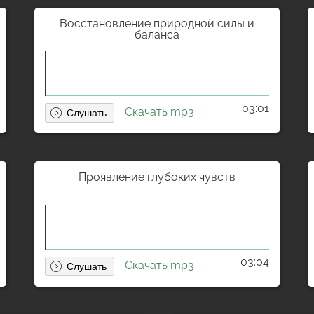
Восстановление природной силы и
баланса
03:01
Скачать mp3
Проявление глубоких чувств
03:04
Скачать mp3