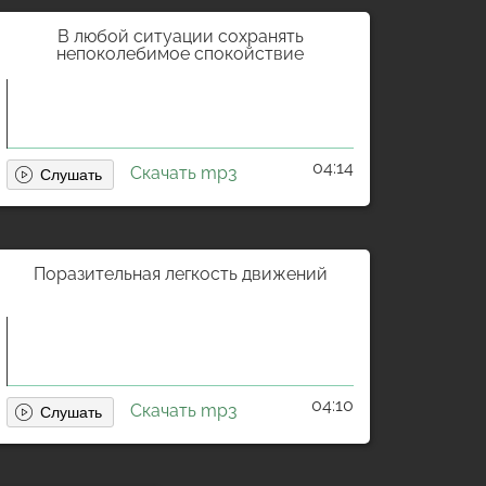
В любой ситуации сохранять
непоколебимое спокойствие
04:14
Скачать mp3
Поразительная легкость движений
04:10
Скачать mp3