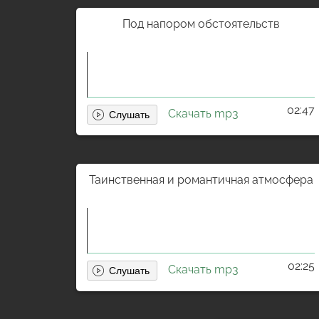
Под напором обстоятельств
02:47
Скачать mp3
Таинственная и романтичная атмосфера
02:25
Скачать mp3