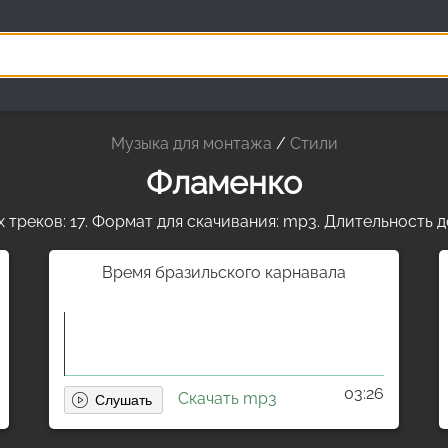
Музыка для монтажа
/
Стили
Фламенко
треков: 17. Формат для скачивания: mp3. Длительность д
Время бразильского карнавала
03:26
Скачать mp3