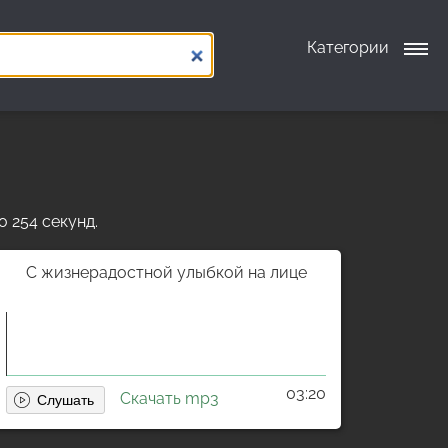
Категории
о 254 секунд.
С жизнерадостной улыбкой на лице
03:20
Скачать mp3