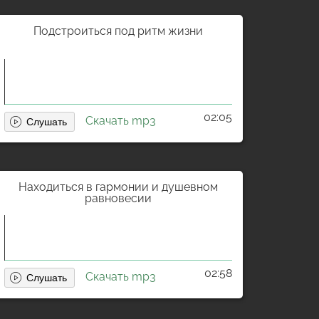
Подстроиться под ритм жизни
02:05
Скачать mp3
Находиться в гармонии и душевном
равновесии
02:58
Скачать mp3